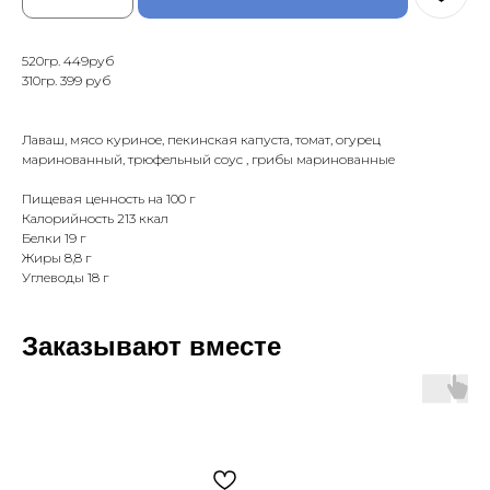
520гр. 449руб
310гр. 399 руб
Лаваш, мясо куриное, пекинская капуста, томат, огурец
маринованный, трюфельный соус , грибы маринованные
Пищевая ценность на 100 г
Калорийность 213 ккал
Белки 19 г
Жиры 8,8 г
Углеводы 18 г
Заказывают вместе