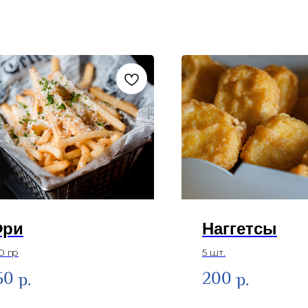
Фри
Наггетсы
0 гр
5 шт.
50
200
р.
р.