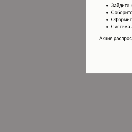
Зайдите 
Соберите
Оформите
Система 
Акция распрост
П
Мы выпекаем на современном и
новом оборудовании, благодаря
этому пицца пропекается
равномерно и получается сочной,