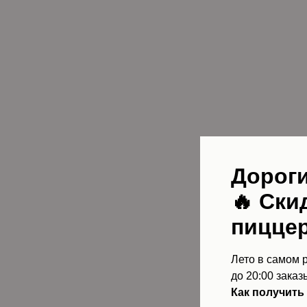
Дороги
🔥
Ски
пиццер
Лето в самом р
до 20:00 зака
Как получить 